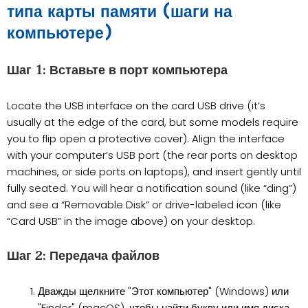
типа карты памяти (шаги на
компьютере)
Шаг 1: Вставьте в порт компьютера
Locate the USB interface on the card USB drive (it’s
usually at the edge of the card, but some models require
you to flip open a protective cover). Align the interface
with your computer’s USB port (the rear ports on desktop
machines, or side ports on laptops), and insert gently until
fully seated. You will hear a notification sound (like “ding”)
and see a “Removable Disk” or drive-labeled icon (like
“Card USB” in the image above) on your desktop.
Шаг 2: Передача файлов
Дважды щелкните "Этот компьютер" (Windows) или
"Finder" (macOS), чтобы найти букву или имя диска