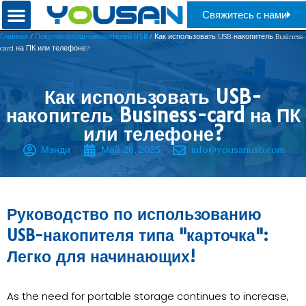
Свяжитесь с нами
/
/ Как использовать USB-накопитель Business-
Главная
Покупки флэш-накопителей USB
card на ПК или телефоне?
Как использовать USB-
накопитель Business-card на ПК
или телефоне?
Мэнди
Май 26, 2025
info@yousanusb.com
Руководство по использованию
USB-накопителя типа "карточка":
Легко для начинающих!
As the need for portable storage continues to increase,