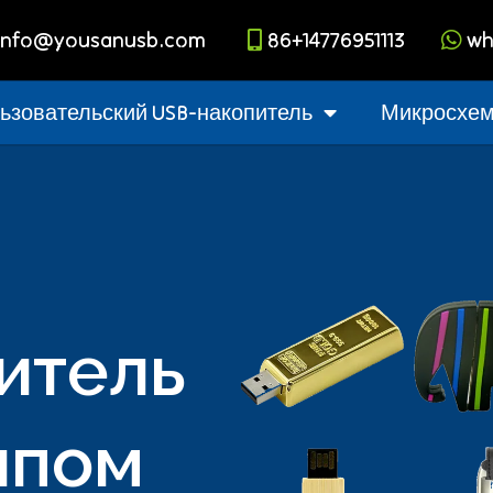
info@yousanusb.com
86+14776951113
wh
ьзовательский USB-накопитель
Микросхема
итель
ипом