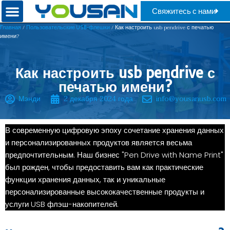
Свяжитесь с нами
/
/ Как настроить usb pendrive с печатью
Главная
Пользовательские USB-флешки
имени?
Как настроить usb pendrive с
печатью имени?
Мэнди
2 декабря 2024 года
info@yousanusb.com
В современную цифровую эпоху сочетание хранения данных
и персонализированных продуктов является весьма
предпочтительным. Наш бизнес "Pen Drive with Name Print"
был рожден, чтобы предоставить вам как практические
функции хранения данных, так и уникальные
персонализированные высококачественные продукты и
услуги USB флэш-накопителей.