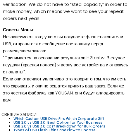
verification. We do not have to “steal capacity” in order to
make money, which means we want to see your repeat
orders next year!
Советы Моны
:
Независимо от того, у кого вы покупаете флэш-накопители
USB, отправьте это сообщение поставщику перед
размещением заказа:
"Принимается на основании результатов H2testw. В случае
неудачи (красная полоса) я верну все устройства и откажусь
от оплаты".
Если они отвечают уклончиво, это говорит о том, что им есть
что скрывать, и они не решатся принять ваш заказ. Если же
это честная фабрика, как YOUSAN, они будут аплодировать
вам.
СВЕЖИЕ ЗАПИСИ
Which Custom USB Drive Fits Which Corporate Gift
USB 2.0 vs USB 3.0: Best Option for Your Business
USB 2.0 vs USB 3.0 Cost Breakdown for Bulk Orders
Types of USB Flash Chips and How to Choose