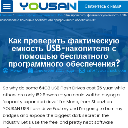
Свяжитесь с нами
/
/ Как проверить фактическую емкость USB-
Главная
Знания о флэш-накопителях USB
накопителя с помощью бесплатного программного обеспечения?
Как проверить фактическую
емкость USB-накопителя с
помощью бесплатного
программного обеспечения?
Мэнди
4 декабря 2025 года
info@yousanusb.com
So why do some 64GB USB Flash Drives cost 25 yuan while
others are only 15? Beware – you could well be buying a
‘capacity expanded drive’. I’m Mona, from Shenzhen
YOUSAN USB flash drive Factory and I’m going to burn my
bridges and expose the biggest dark secret in the
industry. Let’s use the free, and pretty neat software