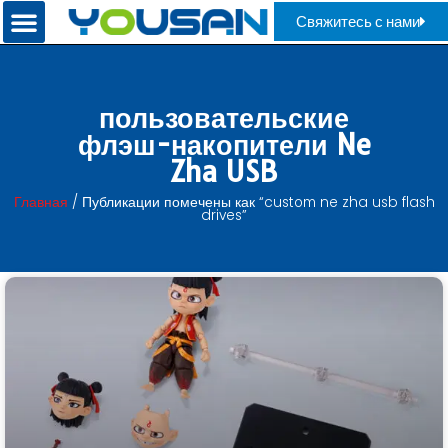
Свяжитесь с нами
пользовательские
флэш-накопители Ne
Zha USB
Главная
/ Публикации помечены как “custom ne zha usb flash
drives”