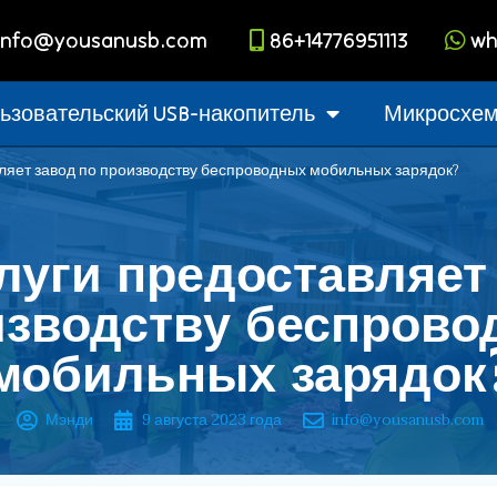
info@yousanusb.com
86+14776951113
wh
ьзовательский USB-накопитель
Микросхема
вляет завод по производству беспроводных мобильных зарядок?
луги предоставляет
изводству беспрово
мобильных зарядок
Мэнди
9 августа 2023 года
info@yousanusb.com