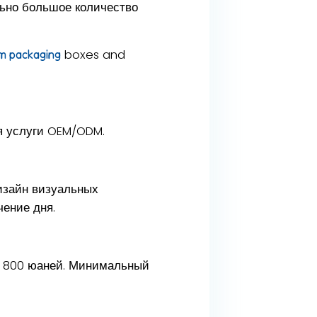
ьно большое количество
boxes and
m packaging
я услуги OEM/ODM.
изайн визуальных
чение дня.
т 800 юаней. Минимальный