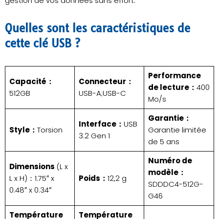
gestion de vos données sans effort.
Quelles sont les caractéristiques de
cette clé USB ?
Performance
Capacité：
Connecteur：
de lecture：
400
512GB
USB-A;USB-C
Mo/s
Garantie：
Interface：
USB
Style：
Torsion
Garantie limitée
3.2 Gen 1
de 5 ans
Numéro de
Dimensions
(L x
modèle：
L x H)：1.75″ x
Poids：
12,2 g
SDDDC4-512G-
0.48″ x 0.34″
G46
Température
Température