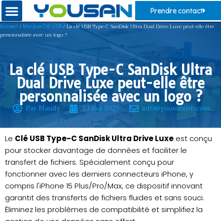
Prendre contact
/
/ La clé USB Type-C SanDisk Ultra Dual Drive Luxe peut-elle être
Accueil
Marque Clé USB
personnalisée avec un logo ?
La clé USB Type-C SanDisk Ultra
Dual Drive Luxe peut-elle être
personnalisée avec un logo ?
Par Mandy
13 mai 2025
info@yousanusb.com
Le
Clé USB Type-C SanDisk Ultra Drive Luxe
est conçu
pour stocker davantage de données et faciliter le
transfert de fichiers. Spécialement conçu pour
fonctionner avec les derniers connecteurs iPhone, y
compris l'iPhone 15 Plus/Pro/Max, ce dispositif innovant
garantit des transferts de fichiers fluides et sans souci.
Éliminez les problèmes de compatibilité et simplifiez la