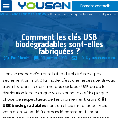
Prendre contact
/
/ Comment sont fabriquées les clés USB biodégradables
Accueil
Connaissance de la clé USB
?
Comment les clés USB
biodégradables sont-elles
fabriquées ?
Par Mandy
23 janvier 2025
info@yousanusb.com
Dans le monde d'aujourd'hui, la durabilité n'est pas
seulement un mot à la mode, c'est une nécessité. Si vous
travaillez dans le domaine des cadeaux USB ou de la
distribution locale et que vous souhaitez offrir quelque
chose de respectueux de l'environnement, alors
clés
USB biodégradables
sont un choix fantastique. Mais
vous êtes-vous déjà demandé comment ils sont