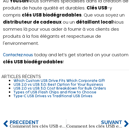
Au
YouSan
Nous sommes spécialisés dans la création de
produits de haute qualité et durables.
Clés USB
-y
compris
clés USB biodégradables
. Que vous soyez un
distributeur de cadeaux
ou un
détaillant local
Nous
sommes là pour vous aider à fournir à vos clients des
produits à la fois élégants et respectueux de
l'environnement.
today and let’s get started on your custom
Contactez nous
clés USB biodégradables
!
ARTICLES RÉCENTS
Which Custom USB Drive Fits Which Corporate Gift
USB 2.0 vs USB 3.0: Best Option for Your Business
USB 2.0 vs USB 3.0 Cost Breakdown for Bulk Orders
Types of USB Flash Chips and How to Choose
Type-C USB Drives vs Traditional USB Drives
PRÉCÉDENT
SUIVANT
Comment les clés USB en cuir sont-elles fabriquées et quand sont-elles parfaites ?
Comment les clés USB en cristal sont-elles fabriquées ?