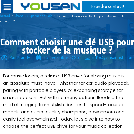
Prendre contact
/
/ Comment choisir une clé USB pour stocker de la
Accueil
Bâtons USB personnalisés
musique ?
Comment choisir une clé USB pour
stocker de la musique ?
Par Mandy
15 décembre 2025
info@yousanusb.com
For music lovers, a reliable USB drive for storing music is
an absolute must-have—whether for car audio playback,
pairing with portable players, or expanding storage for
smart speakers. But with so many options flooding the
market, ranging from stylish designs to speed-focused
models and audio-quality champions, newcomers can
easily feel overwhelmed. Today, let’s dive into how to
choose the perfect USB drive for your music collection.