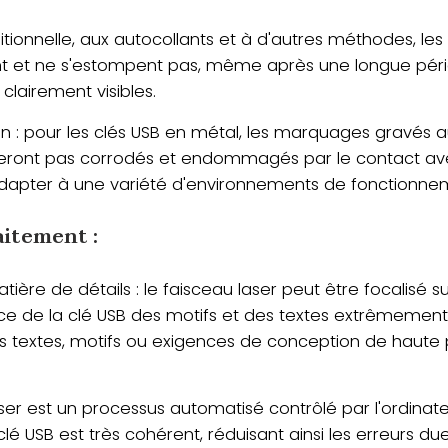
itionnelle, aux autocollants et à d'autres méthodes, les
nt et ne s'estompent pas, même après une longue périod
 clairement visibles.
on : pour les clés USB en métal, les marquages gravés 
 seront pas corrodés et endommagés par le contact avec 
adapter à une variété d'environnements de fonctionnem
aitement :
re de détails : le faisceau laser peut être focalisé sur 
e de la clé USB des motifs et des textes extrêmement fi
ts textes, motifs ou exigences de conception de haute p
laser est un processus automatisé contrôlé par l'ordinate
lé USB est très cohérent, réduisant ainsi les erreurs d