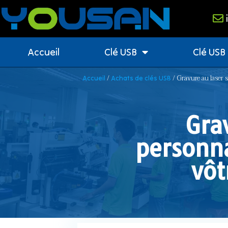
Accueil
Clé USB
Clé USB
/
/ Gravure au laser s
Accueil
Achats de clés USB
Gra
personna
vôt