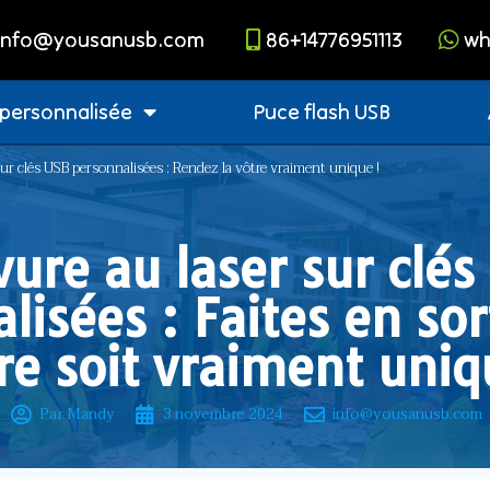
info@yousanusb.com
86+14776951113
wh
 personnalisée
Puce flash USB
ur clés USB personnalisées : Rendez la vôtre vraiment unique !
vure au laser sur clés
lisées : Faites en sor
re soit vraiment uniq
Par Mandy
3 novembre 2024
info@yousanusb.com