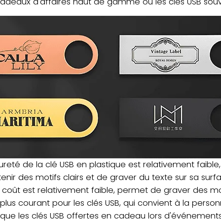
adeaux d'affaires haut de gamme ou les clés USB souv
ureté de la clé USB en plastique est relativement faible
nir des motifs clairs et de graver du texte sur sa surfa
 coût est relativement faible, permet de graver des moti
u plus courant pour les clés USB, qui convient à la person
s que les clés USB offertes en cadeau lors d'événements