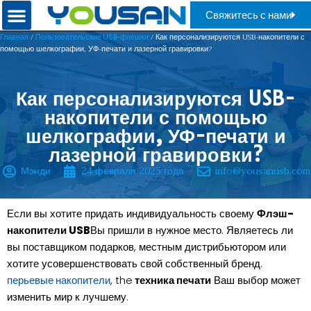
Свяжитесь с нами
/
/ Как персонализируются USB-накопители с
Главная
Пользовательские USB-флешки
помощью шелкографии, УФ-печати и лазерной гравировки?
Как персонализируются USB-
накопители с помощью
шелкографии, УФ-печати и
лазерной гравировки?
Мэнди
24 февраля 2025 года
info@yousanusb.com
Если вы хотите придать индивидуальность своему
Флэш-
накопители USB
Вы пришли в нужное место. Являетесь ли
вы поставщиком подарков, местным дистрибьютором или
хотите усовершенствовать свой собственный бренд.
, the
техника печати
Ваш выбор может
перьевые накопители
изменить мир к лучшему.