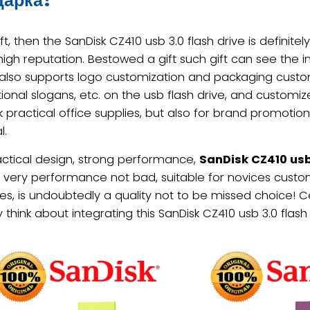
ft, then the SanDisk CZ410 usb 3.0 flash drive is definit
high reputation. Bestowed a gift such gift can see the i
 also supports logo customization and packaging customi
ional slogans, etc. on the usb flash drive, and customi
practical office supplies, but also for brand promotion, 
l.
actical design, strong performance,
SanDisk CZ410 usb 
 very performance not bad, suitable for novices custom
es, is undoubtedly a quality not to be missed choice! C
hink about integrating this SanDisk CZ410 usb 3.0 flash dr