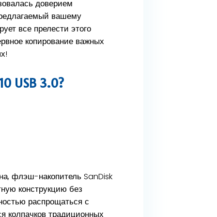
зовалась доверием
Предлагаемый вашему
ует все прелести этого
ервное копирование важных
х!
0 USB 3.0?
на, флэш-накопитель SanDisk
тную конструкцию без
лностью распрощаться с
я колпачков традиционных