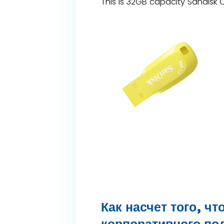
This is 32GB capacity Sandisk C
Как насчет того, ч
корпоративного по