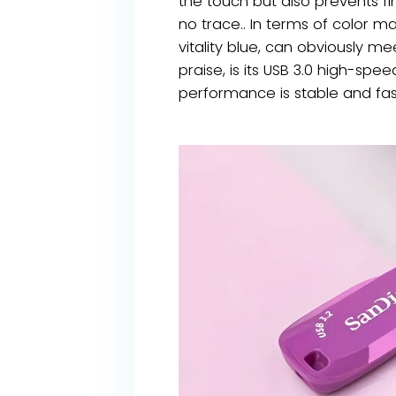
the touch but also prevents fin
no trace.. In terms of color m
vitality blue, can obviously m
praise, is its USB 3.0 high-sp
performance is stable and fast