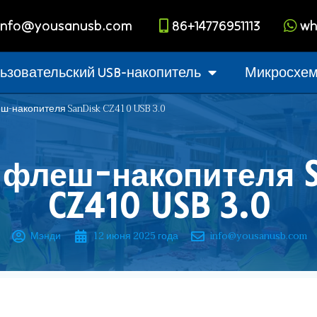
info@yousanusb.com
86+14776951113
wh
ьзовательский USB-накопитель
Микросхема
ш-накопителя SanDisk CZ410 USB 3.0
 флеш-накопителя S
CZ410 USB 3.0
Мэнди
12 июня 2025 года
info@yousanusb.com