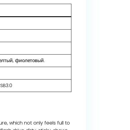
елтый, фиолетовый.
SB3.0
e, which not only feels full to