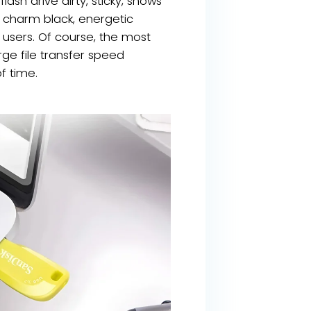
ash drive dirty, sticky, shows
) charm black, energetic
 users. Of course, the most
ge file transfer speed
f time.