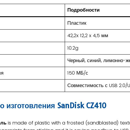
Подробности
Пластик
42,2x 12,2 x 4,5 мм
10.2g
Черный, синий, лимонно-ж
ия
150 МБ/с
Совместимость с USB 2.0/U
о изготовления SanDisk CZ410
ель
is made of plastic with a frosted (sandblasted) textur