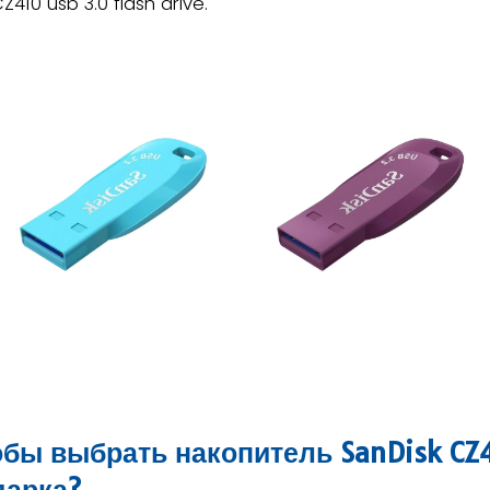
Z410 usb 3.0 flash drive.
тобы выбрать накопитель SanDisk CZ
дарка?