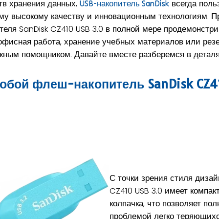
тв хранения данных,
всегда поль
USB-накопитель SanDisk
ему высокому качеству и инновационным технологиям. 
ля SanDisk CZ410 USB 3.0 в полной мере продемонстрир
 офисная работа, хранение учебных материалов или рез
жным помощником. Давайте вместе разберемся в деталя
обой флеш-накопитель SanDisk CZ41
С точки зрения стиля дизай
CZ410 USB 3.0 имеет компак
колпачка, что позволяет по
проблемой легко теряющихс