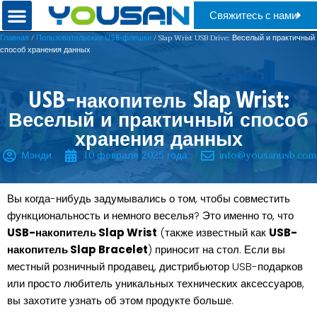
Свяжитесь с нами
/
/ Slap Wrist USB Drive: Веселый и практичный
Главная
Пользовательские USB-флешки
способ хранения данных
USB-накопитель Slap Wrist:
Веселый и практичный способ
хранения данных
Мэнди
10 февраля 2025 года
info@yousanusb.com
Вы когда-нибудь задумывались о том, чтобы совместить
функциональность и немного веселья? Это именно то, что
USB-накопитель Slap Wrist
(также известный как
USB-
накопитель Slap Bracelet
) приносит на стол. Если вы
местный розничный продавец, дистрибьютор USB-подарков
или просто любитель уникальных технических аксессуаров,
вы захотите узнать об этом продукте больше.