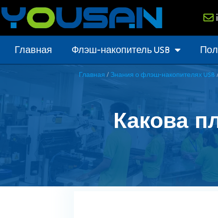
Главная
Флэш-накопитель USB
Пол
/
Главная
Знания о флэш-накопителях USB
Какова п