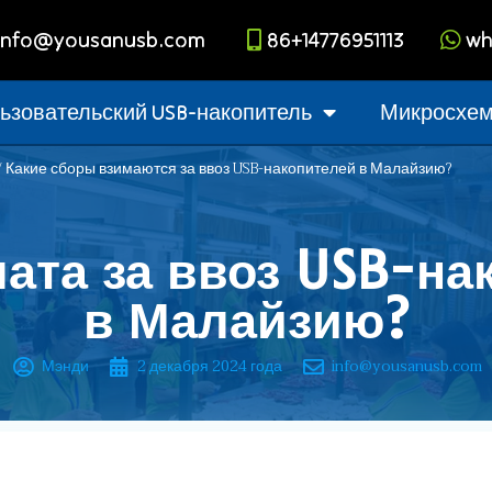
info@yousanusb.com
86+14776951113
wh
ьзовательский USB-накопитель
Микросхема
/ Какие сборы взимаются за ввоз USB-накопителей в Малайзию?
лата за ввоз USB-на
в Малайзию?
Мэнди
2 декабря 2024 года
info@yousanusb.com