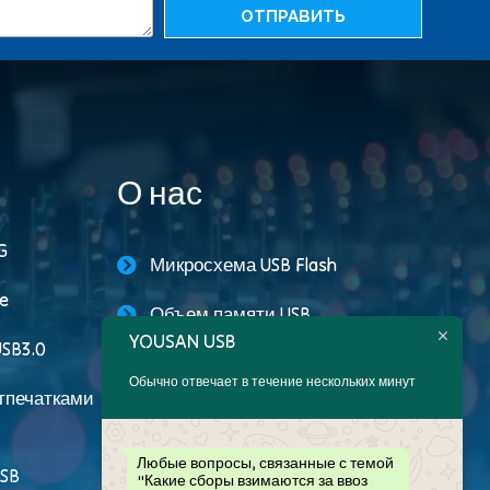
ОТПРАВИТЬ
О нас
G
Микросхема USB Flash
ve
Объем памяти USB
YOUSAN USB
SB3.0
Рекламные USB-накопители
Обычно отвечает в течение нескольких минут
отпечатками
Пользовательский USB-
накопитель
Любые вопросы, связанные с темой
SB
"Какие сборы взимаются за ввоз