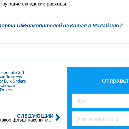
ствующие складские расходы.
порта USB-накопителей из Китая в Малайзию?
orporate Gift
our Business
Отправьт
or Bulk Orders
o Choose
 Drives
СЛЕДУЮЩИЙ
Что такое флэш-накопитель USB?