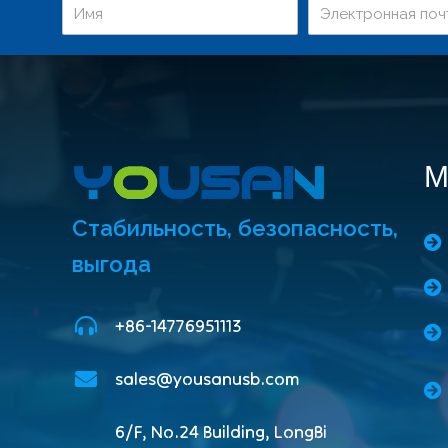
М
Стабильность, безопасность,
выгода
+86-14776951113
sales@yousanusb.com
6/F, No.24 Building, LongBi