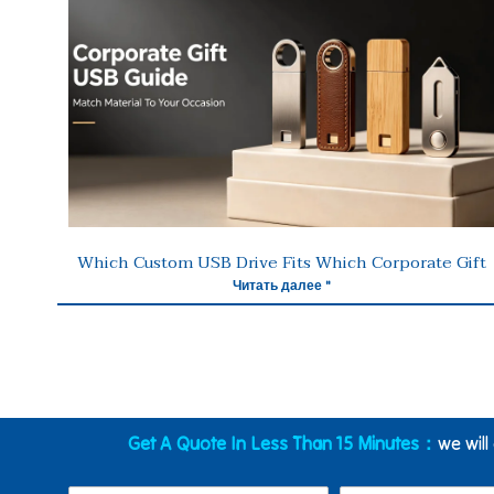
Which Custom USB Drive Fits Which Corporate Gift
Читать далее "
Get A Quote In Less Than 15 Minutes：
we will