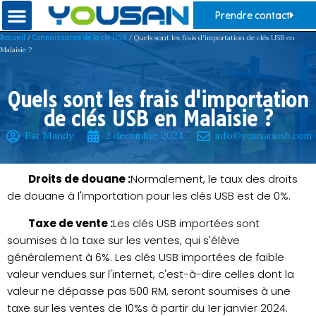
Prendre contact
/
/ Quels sont les frais d'importation de clés USB en
Accueil
Connaissance de la clé USB
Malaisie ?
Quels sont les frais d'importation
de clés USB en Malaisie ?
Par Mandy
2 décembre 2024
info@yousanusb.com
Droits de douane :
Normalement, le taux des droits
de douane à l'importation pour les clés USB est de 0%.
Taxe de vente :
Les clés USB importées sont
soumises à la taxe sur les ventes, qui s'élève
généralement à 6%. Les clés USB importées de faible
valeur vendues sur l'internet, c'est-à-dire celles dont la
valeur ne dépasse pas 500 RM, seront soumises à une
taxe sur les ventes de 10%s à partir du 1er janvier 2024.