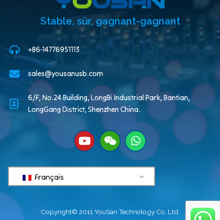
Stable, sûr, gagnant-gagnant
+86-14776951113
sales@yousanusb.com
6/F, No.24 Building, LongBi Industrial Park, Bantian,
LongGang District, Shenzhen China.
Français
Copyright© 2011 YouSan Technology Co, Ltd.