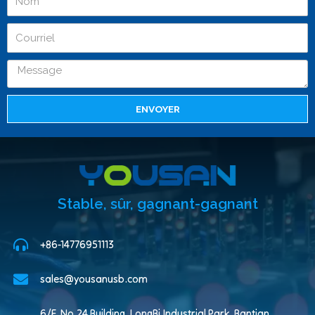
ENVOYER
Stable, sûr, gagnant-gagnant
+86-14776951113
sales@yousanusb.com
6/F, No.24 Building, LongBi Industrial Park, Bantian,