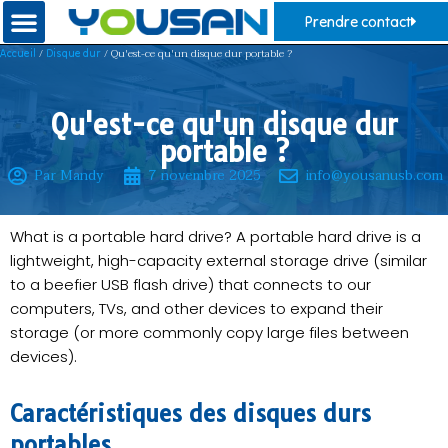
Prendre contact
/
/ Qu'est-ce qu'un disque dur portable ?
Accueil
Disque dur
Qu'est-ce qu'un disque dur
portable ?
Par Mandy
7 novembre 2025
info@yousanusb.com
What is a portable hard drive? A portable hard drive is a
lightweight, high-capacity external storage drive (similar
to a beefier USB flash drive) that connects to our
computers, TVs, and other devices to expand their
storage (or more commonly copy large files between
devices).
Caractéristiques des disques durs
portables