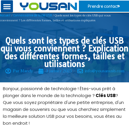
Prendre contact
/
/ Quels sont les types de clés USB qui vous
Accueil
Connaissance de la clé USB
conviennent ? Les différentes formes, tailles et utilisations expliquées
Quels sont les types de clés USB
qui vous conviennent ? Explication
des différentes formes, tailles et
utilisations
Par Mandy
3 janvier 2025
info@yousanusb.com
Bonjour, passionné de technologie ! Êtes-vous prêt à
plonger dans le monde de la technologie ?
Clés USB
?
Que vous soyez propriétaire d'une petite entreprise, d'un
magasin de souvenirs ou que vous cherchiez simplement
la meilleure solution USB pour vos besoins, vous êtes au
bon endroit !