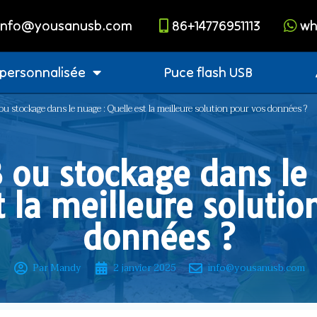
info@yousanusb.com
86+14776951113
wh
 personnalisée
Puce flash USB
ou stockage dans le nuage : Quelle est la meilleure solution pour vos données ?
 ou stockage dans le
t la meilleure solutio
données ?
Par Mandy
2 janvier 2025
info@yousanusb.com