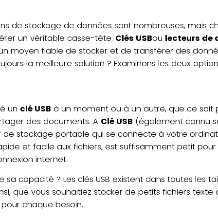
ions de stockage de données sont nombreuses, mais choi
érer un véritable casse-tête.
Clés USB
ou
lecteurs de 
 un moyen fiable de stocker et de transférer des donnée
ujours la meilleure solution ? Examinons les deux option
sé un
clé USB
à un moment ou à un autre, que ce soit po
rtager des documents. A
Clé USB
(également connu so
if de stockage portable qui se connecte à votre ordinat
apide et facile aux fichiers, est suffisamment petit pour
nnexion internet.
 sa capacité ? Les clés USB existent dans toutes les ta
nsi, que vous souhaitiez stocker de petits fichiers text
SB pour chaque besoin.