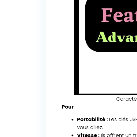
Caractér
Pour
Portabilité :
Les clés US
vous alliez.
Vitesse :
Ils offrent un