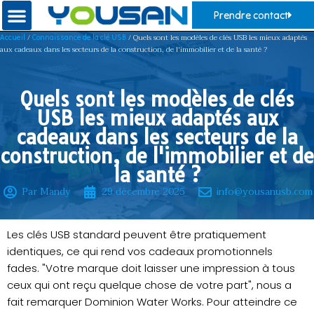
Prendre contact
/
/ Quels sont les modèles de clés USB les mieux adaptés
Accueil
Connaissance de la clé USB
aux cadeaux dans les secteurs de la construction, de l'immobilier et de la santé ?
Quels sont les modèles de clés
USB les mieux adaptés aux
cadeaux dans les secteurs de la
construction, de l'immobilier et de
la santé ?
Par Mandy
29 décembre 2025
info@yousanusb.com
Les clés USB standard peuvent être pratiquement
identiques, ce qui rend vos cadeaux promotionnels
fades. "Votre marque doit laisser une impression à tous
ceux qui ont reçu quelque chose de votre part", nous a
fait remarquer Dominion Water Works. Pour atteindre ce