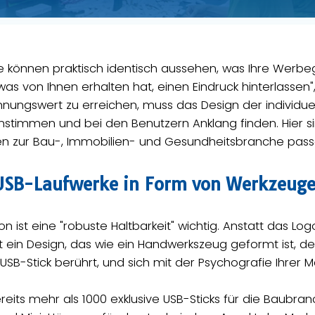
 können praktisch identisch aussehen, was Ihre Werbe
was von Ihnen erhalten hat, einen Eindruck hinterlassen
nungswert zu erreichen, muss das Design der individ
nstimmen und bei den Benutzern Anklang finden. Hier s
n zur Bau-, Immobilien- und Gesundheitsbranche pass
: USB-Laufwerke in Form von Werkzeug
ion ist eine "robuste Haltbarkeit" wichtig. Anstatt das L
ht ein Design, das wie ein Handwerkszeug geformt ist, d
SB-Stick berührt, und sich mit der Psychografie Ihrer M
reits mehr als 1000 exklusive USB-Sticks für die Baubra