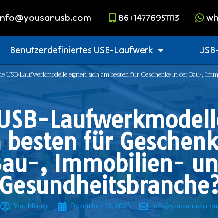
info@yousanusb.com
86+14776951113
wh
Benutzerdefiniertes USB-Laufwerk
USB-
he USB-Laufwerkmodelle eignen sich am besten für Geschenke in der Bau-, Im
USB-Laufwerkmodell
 besten für Geschenk
au-, Immobilien- u
Gesundheitsbranche
Von Mandy
Dezember 29, 2025
info@yousanusb.co