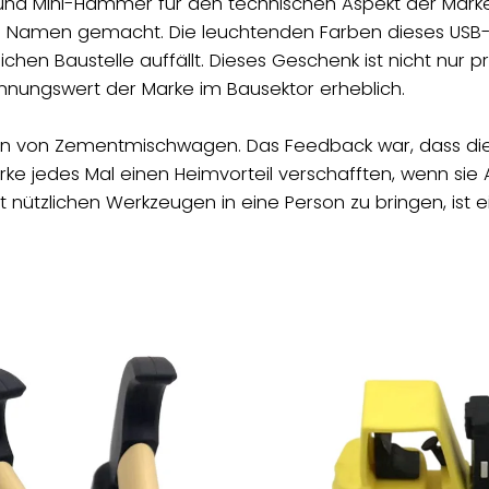
r und Mini-Hämmer für den technischen Aspekt der Mark
en Namen gemacht. Die leuchtenden Farben dieses USB-S
chen Baustelle auffällt. Dieses Geschenk ist nicht nur pr
nnungswert der Marke im Bausektor erheblich.
men von Zementmischwagen. Das Feedback war, dass di
rke jedes Mal einen Heimvorteil verschafften, wenn sie 
it nützlichen Werkzeugen in eine Person zu bringen, ist