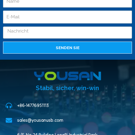
SENDEN SIE
Stabil, sicher, win-win
+86-14776951113
sales@yousanusb.com
6/F, No.24 Building,LongBi Industrial Park,