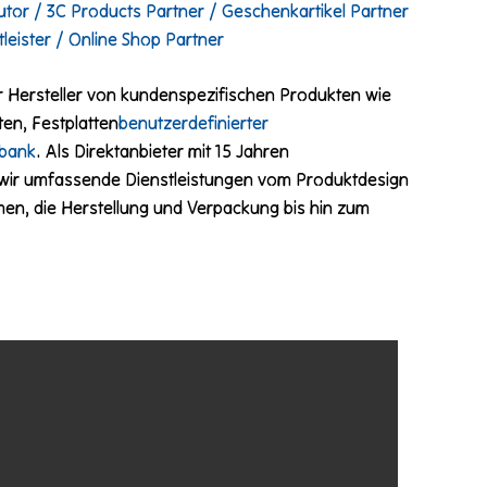
ibutor / 3C Products Partner / Geschenkartikel Partner
leister / Online Shop Partner
r Hersteller von kundenspezifischen Produkten wie
ten, Festplatten
benutzerdefinierter
bank
. Als Direktanbieter mit 15 Jahren
 wir umfassende Dienstleistungen vom Produktdesign
men, die Herstellung und Verpackung bis hin zum