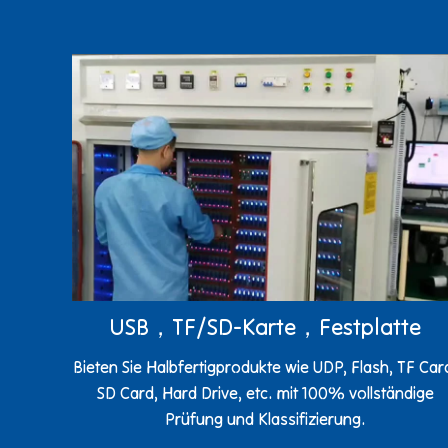
USB，TF/SD-Karte，Festplatte
Bieten Sie Halbfertigprodukte wie UDP, Flash, TF Car
SD Card, Hard Drive, etc. mit 100% vollständige
Prüfung und Klassifizierung.