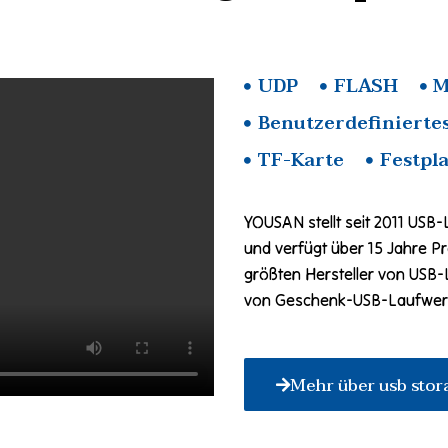
UDP
FLASH
M
Benutzerdefinierte
TF-Karte
Festpl
YOUSAN stellt seit 2011 USB
und verfügt über 15 Jahre P
größten Hersteller von USB-
von Geschenk-USB-Laufwerk
Mehr über usb stor