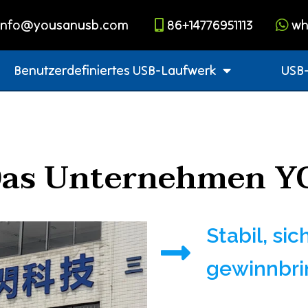
info@yousanusb.com
86+14776951113
wh
Benutzerdefiniertes USB-Laufwerk
USB-
Das Unternehmen 
Stabil, sic
gewinnbr