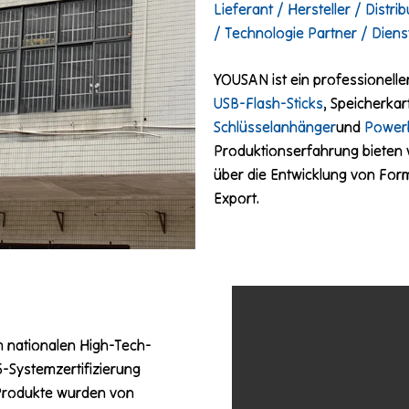
Lieferant / Hersteller / Distr
/ Technologie Partner / Dienst
YOUSAN ist ein professionelle
USB-Flash-Sticks
, Speicherkar
Schlüsselanhänger
und
Power
Produktionserfahrung bieten
über die Entwicklung von For
Export.
nationalen High-Tech-
Systemzertifizierung
e Produkte wurden von