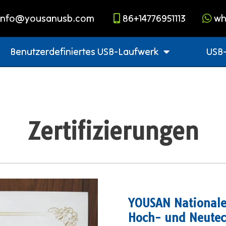
info@yousanusb.com
86+14776951113
wh
Benutzerdefiniertes USB-Laufwerk
USB-
Zertifizierungen
YOUSAN Nationales
Hoch- und Neutec