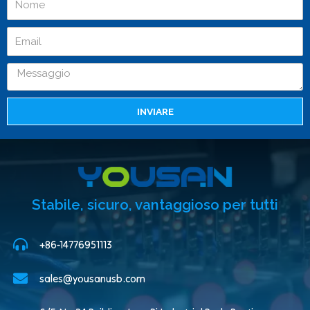
INVIARE
Stabile, sicuro, vantaggioso per tutti
+86-14776951113
sales@yousanusb.com