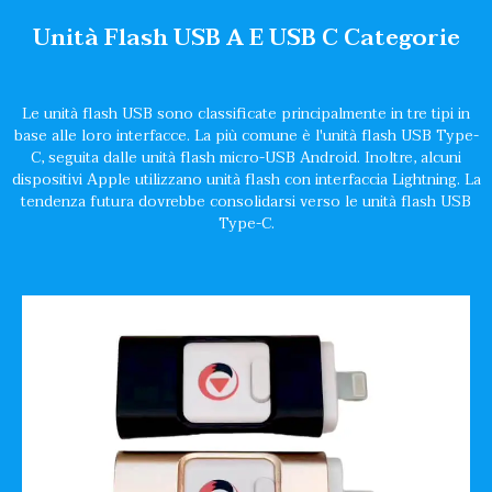
Unità Flash USB A E USB C Categorie
Le unità flash USB sono classificate principalmente in tre tipi in
base alle loro interfacce. La più comune è l'unità flash USB Type-
C, seguita dalle unità flash micro-USB Android. Inoltre, alcuni
dispositivi Apple utilizzano unità flash con interfaccia Lightning. La
tendenza futura dovrebbe consolidarsi verso le unità flash USB
Type-C.