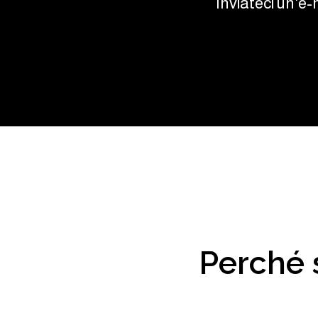
Inviateci un'e-
Perché 