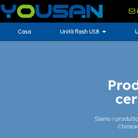
Casa
Unità flash USB
U
Prod
cer
Siamo i produtto
China.w