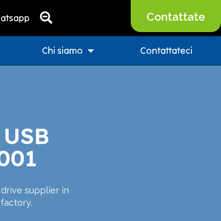
Contattate
atsapp
Chi siamo
Contattateci
h USB
9001
drive supplier in
factory.