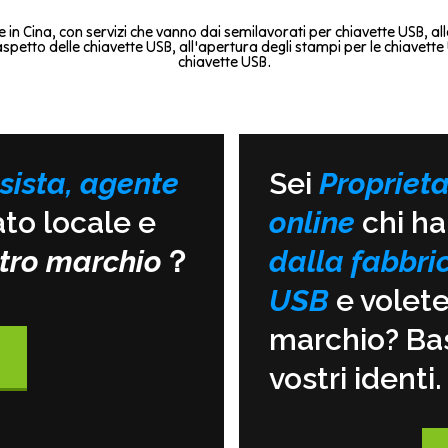
in Cina, con servizi che vanno dai semilavorati per chiavette USB, al
'aspetto delle chiavette USB, all'apertura degli stampi per le chiavette
chiavette USB.
sista, agente
Sei
Proprieta
to locale e
online
chi ha
ostro marchio
？
dalla fabbric
USB
e volet
marchio? Bas
vostri identi.