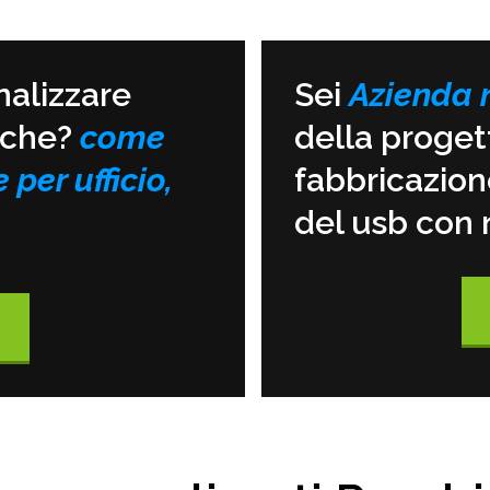
nalizzare
Sei
Azienda 
iche?
come
della proget
 per ufficio,
fabbricazion
del usb co