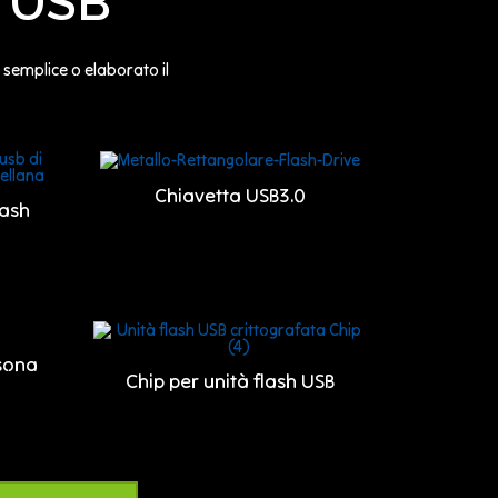
e USB
 semplice o elaborato il
Chiavetta USB3.0
lash
rsona
Chip per unità flash USB