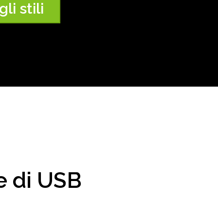
li stili
e di USB