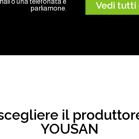
mail o una telefonata e
Vedi tutti g
parliamone.
scegliere il produttor
YOUSAN