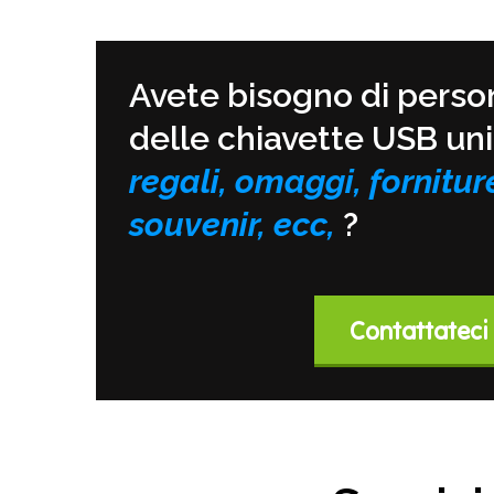
Avete bisogno di perso
delle chiavette USB un
regali, omaggi, forniture
souvenir, ecc,
?
Contattateci