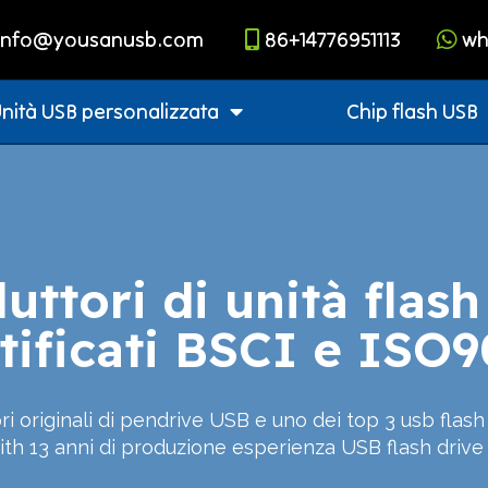
info@yousanusb.com
86+14776951113
wh
nità USB personalizzata
Chip flash USB
uttori di unità flas
tificati BSCI e ISO
ri originali di pendrive USB e uno dei top 3 usb flash 
ith 13 anni di produzione esperienza USB flash drive 