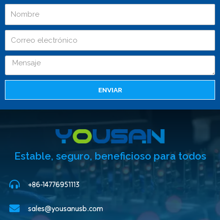
ENVIAR
Estable, seguro, beneficioso para todos
+86-14776951113
sales@yousanusb.com