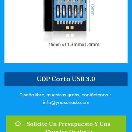
UDP Corto USB 3.0
Diseño libre, muestras gratis, contáctenos：
info@yousanusb.com
Solicite Un Presupuesto Y Una
Muestra Gratuita