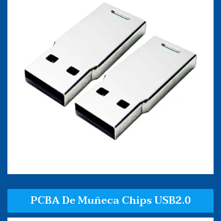
PCBA De Muñeca Chips USB2.0