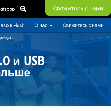
Свяжитесь с нами
atsapp
 USB Flash
О нас
Свяжитесь с нами
одходит?
.0 и USB
больше