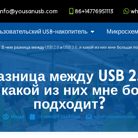
info@yousanusb.com
86+14776951113
wh
ьзовательский USB-накопитель
Микросхема
/ В чем разница между USB 2.0 и USB 3.0, и какой из них мне больше п
азница между USB 2
 какой из них мне 
подходит?
Мэнди
20 октября 2024 года
info@yousanusb.com