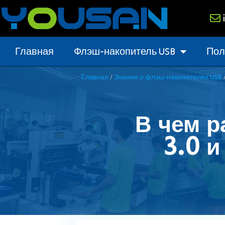
Главная
Флэш-накопитель USB
Пол
/
Главная
Знания о флэш-накопителях USB
В чем р
3.0 и