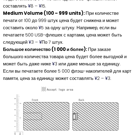
составлять
8 –
15.
¥
¥
Medium Volume (100 – 999 units):
При количестве
печати от 100 до 999 штук цена будет снижена и может
составить около
5 за одну штуку. Например, если вы
¥
печатаете 500 USB-флешек с картами, цена может быть
следующей
3 –
По 7 штук.
¥
¥
Большое количество (1 000 и более):
При заказе
большого количества товара цена будет более выгодной и
может быть даже ниже
3 или даже меньше за единицу.
¥
Если вы печатаете более 5 000 флэш-накопителей для карт
памяти, цена за единицу может составлять
2 –
3.
¥
¥