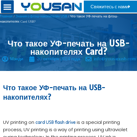
Свяжитесь с нами
/
/ Что такое УФ-печать на флэш-
Главная
Знания о флэш-накопителях USB
накопителях Card USB?
Что такое УФ-печать на USB-
накопителях Card?
Мэнди
20 октября 2024 года
info@yousanusb.com
Что такое УФ-печать на USB-
накопителях?
UV printing on
is a special printing
card USB flash drive
process, UV printing is a way of printing using ultraviolet
curing technology. In the printing process, UV ink is