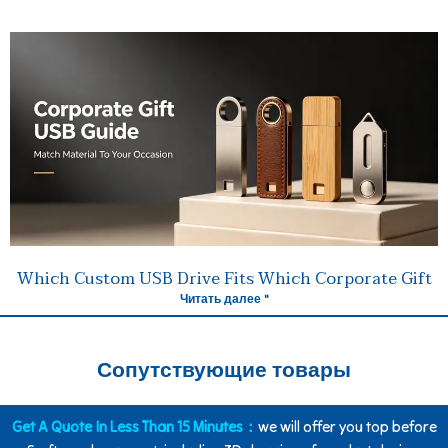
Which Custom USB Drive Fits Which Corporate Gift
Читать далее "
Сопутствующие товары
Get A Quote In Less Than 15 Minutes：
we will offer you top before