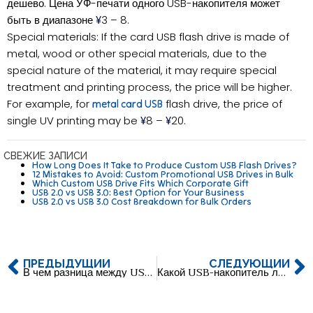
дешево. Цена УФ-печати одного USB-накопителя может
быть в диапазоне
3 – 8.
¥
Special materials: If the card USB flash drive is made of
metal, wood or other special materials, due to the
special nature of the material, it may require special
treatment and printing process, the price will be higher.
For example, for
flash drive, the price of
metal card USB
single UV printing may be
8 –
20.
¥
¥
СВЕЖИЕ ЗАПИСИ
How Long Does It Take to Produce Custom USB Flash Drives?
12 Mistakes to Avoid: Custom Promotional USB Drives in Bulk
Which Custom USB Drive Fits Which Corporate Gift
USB 2.0 vs USB 3.0: Best Option for Your Business
USB 2.0 vs USB 3.0 Cost Breakdown for Bulk Orders
ПРЕДЫДУЩИЙ
СЛЕДУЮЩИЙ
В чем разница между USB 2.0 и USB 3.0 и какой из них мне больше подходит?
Какой USB-накопитель лучше использовать с принтером?