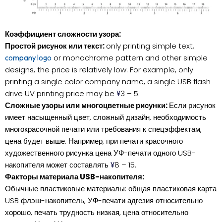
Коэффициент сложности узора:
Простой рисунок или текст:
only printing simple text,
or monochrome pattern and other simple
company logo
designs, the price is relatively low. For example, only
printing a single color company name, a single USB flash
drive UV printing price may be
3 – 5.
¥
Сложные узоры или многоцветные рисунки:
Если рисунок
имеет насыщенный цвет, сложный дизайн, необходимость
многокрасочной печати или требования к спецэффектам,
цена будет выше. Например, при печати красочного
художественного рисунка цена УФ-печати одного USB-
накопителя может составлять
8 – 15.
¥
Факторы материала USB-накопителя:
Обычные пластиковые материалы: общая пластиковая карта
USB флэш-накопитель, УФ-печати адгезия относительно
хорошо, печать трудность низкая, цена относительно