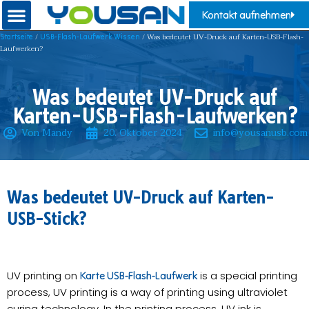
Kontakt aufnehmen
/
/ Was bedeutet UV-Druck auf Karten-USB-Flash-
Startseite
USB-Flash-Laufwerk Wissen
Laufwerken?
Was bedeutet UV-Druck auf
Karten-USB-Flash-Laufwerken?
Von Mandy
20. Oktober 2024
info@yousanusb.com
Was bedeutet UV-Druck auf Karten-
USB-Stick?
UV printing on
is a special printing
Karte USB-Flash-Laufwerk
process, UV printing is a way of printing using ultraviolet
curing technology. In the printing process, UV ink is