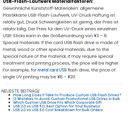
USB-Flash-Laufwerk Materialfaktoren:
Gewöhnliche Kunststoff-Materialien: allgemeine
Plastikkarte USB-Flash-Laufwerk, UV-Druck Haftung ist
relativ gut, Druck Schwierigkeiten ist gering, der Preis ist
relativ billig. Der Preis für den UV-Druck eines einzelnen
USB-Sticks kann in der Größenordnung von
3 – 8.
¥
Special materials: If the card USB flash drive is made of
metal, wood or other special materials, due to the
special nature of the material, it may require special
treatment and printing process, the price will be higher.
For example, for
flash drive, the price of
metal card USB
single UV printing may be
8 –
20.
¥
¥
NEUESTE BEITRÄGE
How Long Does It Take to Produce Custom USB Flash Drives?
12 Mistakes to Avoid: Custom Promotional USB Drives in Bulk
Which Custom USB Drive Fits Which Corporate Gift
USB 2.0 vs USB 3.0: Best Option for Your Business
USB 2.0 vs USB 3.0 Cost Breakdown for Bulk Orders