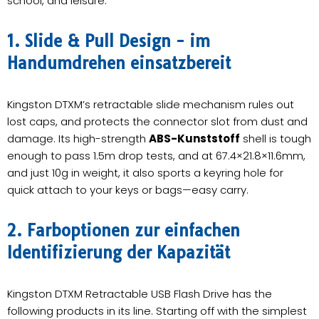
school, and leisure.
1. Slide & Pull Design - im
Handumdrehen einsatzbereit
Kingston DTXM’s retractable slide mechanism rules out
lost caps, and protects the connector slot from dust and
damage. Its high-strength
ABS-Kunststoff
shell is tough
enough to pass 1.5m drop tests, and at 67.4×21.8×11.6mm,
and just 10g in weight, it also sports a keyring hole for
quick attach to your keys or bags—easy carry.
2. Farboptionen zur einfachen
Identifizierung der Kapazität
Kingston DTXM Retractable USB Flash Drive has the
following products in its line. Starting off with the simplest