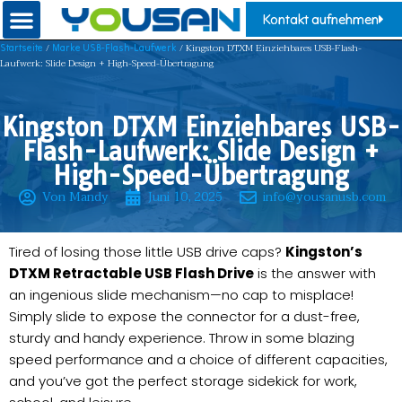
Kontakt aufnehmen
/
/ Kingston DTXM Einziehbares USB-Flash-
Startseite
Marke USB-Flash-Laufwerk
Laufwerk: Slide Design + High-Speed-Übertragung
Kingston DTXM Einziehbares USB-
Flash-Laufwerk: Slide Design +
High-Speed-Übertragung
Von Mandy
Juni 10, 2025
info@yousanusb.com
Tired of losing those little USB drive caps?
Kingston’s
DTXM Retractable USB Flash Drive
is the answer with
an ingenious slide mechanism—no cap to misplace!
Simply slide to expose the connector for a dust-free,
sturdy and handy experience. Throw in some blazing
speed performance and a choice of different capacities,
and you’ve got the perfect storage sidekick for work,