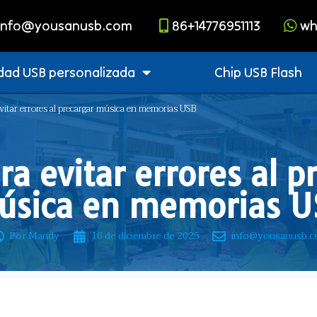
info@yousanusb.com
86+14776951113
wh
dad USB personalizada
Chip USB Flash
vitar errores al precargar música en memorias USB
ra evitar errores al p
úsica en memorias U
Por Mandy
16 de diciembre de 2025
info@yousanusb.