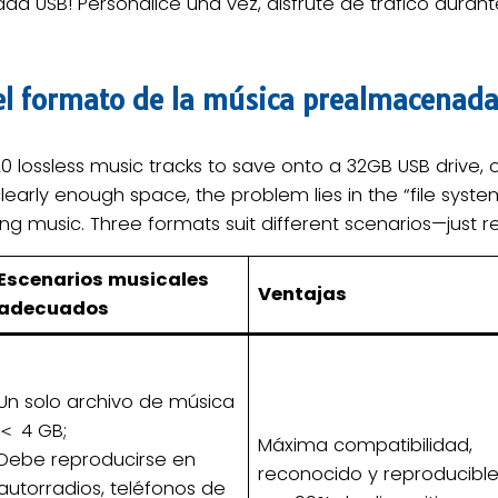
ad USB! Personalice una vez, disfrute de tráfico dura
l formato de la música prealmacenad
0 lossless music tracks to save onto a 32GB USB drive, on
clearly enough space, the problem lies in the “file syste
g music. Three formats suit different scenarios—just 
Escenarios musicales
Ventajas
adecuados
Un solo archivo de música
＜ 4 GB;
Máxima compatibilidad,
Debe reproducirse en
reconocido y reproducibl
autorradios, teléfonos de