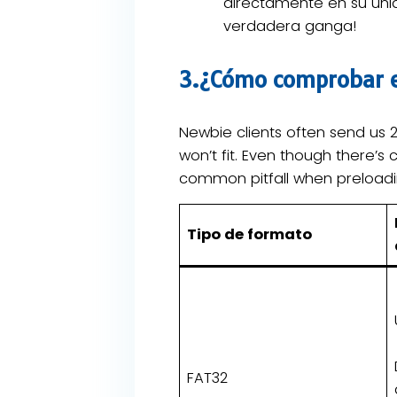
directamente en su unid
verdadera ganga!
3.¿Cómo comprobar e
Newbie clients often send us 2
won’t fit. Even though there’s 
common pitfall when preloadin
Tipo de formato
FAT32