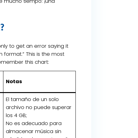
nte mucho tiempo: ¡una
a?
ly to get an error saying it
m format.” This is the most
remember this chart:
Notas
El tamaño de un solo
archivo no puede superar
los 4 GB;
No es adecuado para
e
almacenar música sin