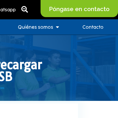
Póngase en contacto
atsapp
Quiénes somos
Contacto
recargar
SB
com