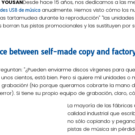
B YOUSAN
Desde hace 15 años, nos dedicamos a las m
anualmente. Hemos visto cómo los n
ades USB de música
idas tartamudea durante la reproducción" "las unidad
s borran tus pistas promocionales y las sustituyen por s
nce between self-made copy and factor
preguntan: "¿Pueden enviarme discos vírgenes para qu
 unos cientos, está bien. Pero si quiere mil unidades o 
a grabación! (No porque queramos cobrarte la mano de
rror). Si tiene su propio equipo de grabación, claro, 
La mayoría de las fábricas 
calidad industrial que escrib
no sólo copiando y pegando
pistas de música sin pérd