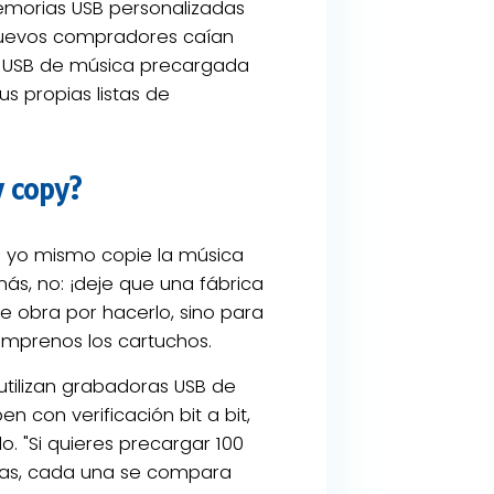
emorias USB personalizadas
uevos compradores caían
es USB de música precargada
us propias listas de
y copy?
e yo mismo copie la música
más, no: ¡deje que una fábrica
 obra por hacerlo, sino para
cómprenos los cartuchos.
utilizan grabadoras USB de
en con verificación bit a bit,
. "Si quieres precargar 100
idas, cada una se compara