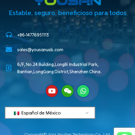
Estable, seguro, beneficioso para todos
+86-14776951113
sales@yousanusb.com
6/F, No.24 Building,LongBi Industrial Park,
Bantian,LongGang District,Shenzhen China.
Español de México
Copyright© 2011 YouSan Technology Co., Ltd.