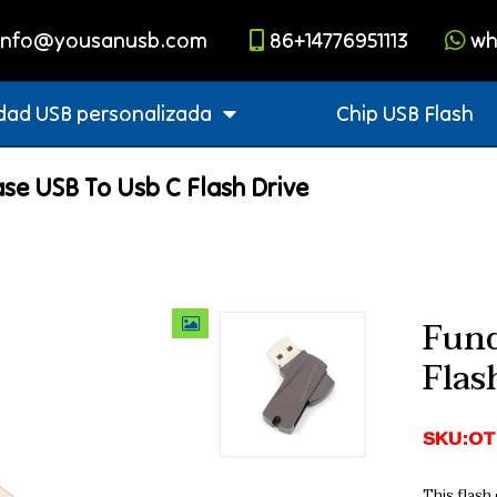
info@yousanusb.com
86+14776951113
wh
dad USB personalizada
Chip USB Flash
se USB To Usb C Flash Drive
Fund
Flas
SKU:OT
This flash 