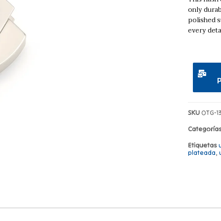
only durab
polished s
every deta
SKU
OTG-1
Categoría
Etiquetas
plateada
,