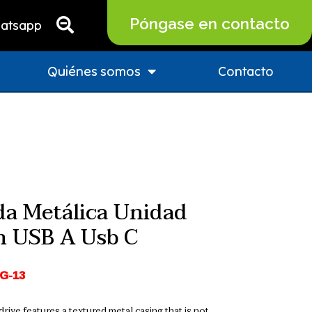
Póngase en contacto
atsapp
Quiénes somos
Contacto
a Metálica Unidad
h USB A Usb C
G-13
drive features a textured metal casing that is not