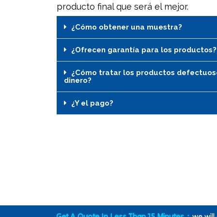
producto final que será el mejor.
¿Cómo obtener una muestra?
¿Ofrecen garantía para los productos?
¿Cómo tratar los productos defectuoso
dinero?
¿Y el pago?
Get A Quote In Less Than 15 Minutes：
we will