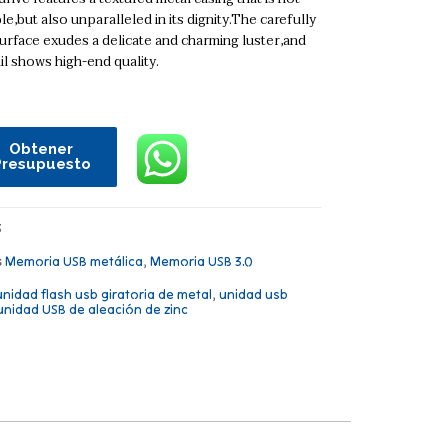
le,but also unparalleled in its dignity.The carefully
urface exudes a delicate and charming luster,and
il shows high-end quality.
Obtener
Presupuesto
3
s
Memoria USB metálica
,
Memoria USB 3.0
unidad flash usb giratoria de metal
,
unidad usb
unidad USB de aleación de zinc