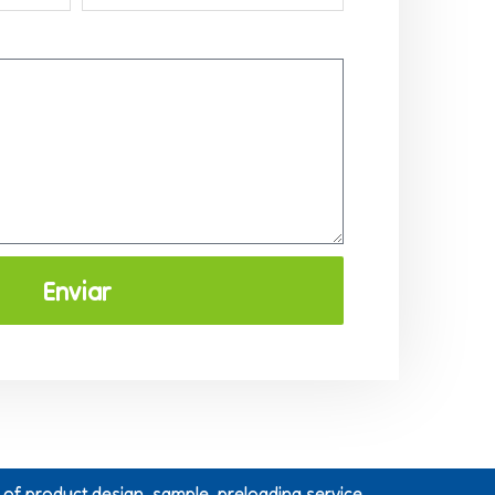
Enviar
g of product design, sample, preloading service.