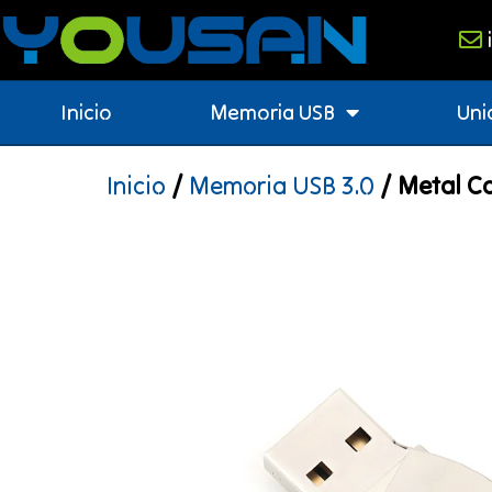
Inicio
Memoria USB
Uni
Inicio
/
Memoria USB 3.0
/ Metal Ca