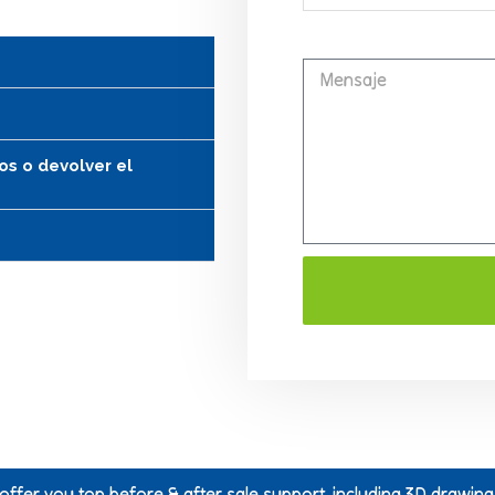
Mensaje
s o devolver el
 offer you top before & after sale support, including 3D drawin