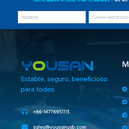
M
Estable, seguro, beneficioso
para todos
+86-14776951113
sales@yousanusb.com