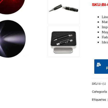
SKU:BI-
Lás
Mate
Imp
Mayo
Fiab
Idea
SKU
BI-02
Categorí
Etiquetas