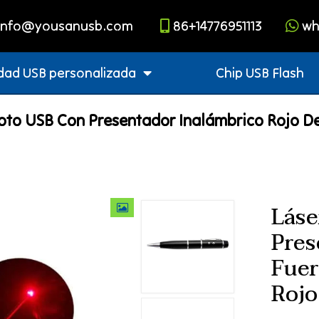
info@yousanusb.com
86+14776951113
wh
dad USB personalizada
Chip USB Flash
to USB Con Presentador Inalámbrico Rojo De
Láse
Pres
Fuer
Rojo