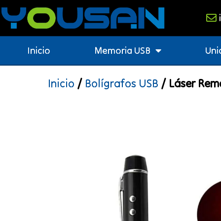
Inicio
Memoria USB
Uni
Inicio
/
Bolígrafos USB
/ Láser Remo