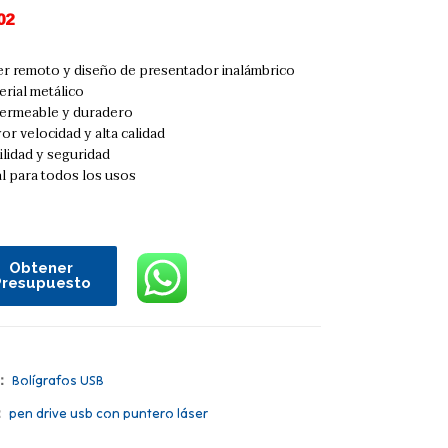
02
er remoto y diseño de presentador inalámbrico
rial metálico
ermeable y duradero
r velocidad y alta calidad
ilidad y seguridad
l para todos los usos
Obtener
Presupuesto
a：
Bolígrafos USB
：
pen drive usb con puntero láser