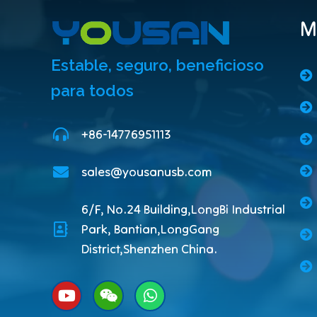
M
Estable, seguro, beneficioso
para todos
+86-14776951113
sales@yousanusb.com
6/F, No.24 Building,LongBi Industrial
Park, Bantian,LongGang
District,Shenzhen China.