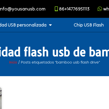
info@yousanusb.com
86+14776951113
wh
dad USB personalizada
Chip USB Flash
idad flash usb de ba
/ Posts etiquetados “bamboo usb flash drive”
Inicio