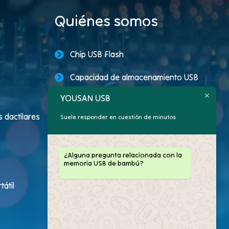
Quiénes somos
Chip USB Flash
Capacidad de almacenamiento USB
YOUSAN USB
Memorias USB promocionales
 dactilares
Suele responder en cuestión de minutos
Unidad USB personalizada
Memorias USB con logotipo
¿Alguna pregunta relacionada con la
memoria USB de bambú?
Cliente de memorias USB
átil
Paquete de memorias USB