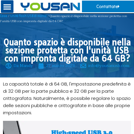
Contattate
/
/ Quanto spazio è disponibile nella sezione protetta con
Casa
Unità flash USB di marca
l'unità USB con impronta digitale da 64 GB?
Quanto spazio è disponibile nella
sezione protetta con l'unità USB
con impronta digitale da 64 GB?
Da Mandy
27 marzo 2023
info@yousanusb.com
La capacità totale è di 64 GB, l'impostazione predefinita è
di 32 GB per la parte pubblica e 32 GB per la parte
crittografata. Naturalmente, è possibile regolare lo spazio
delle sezioni pubbliche e crittografate in base alle proprie
impostazioni.