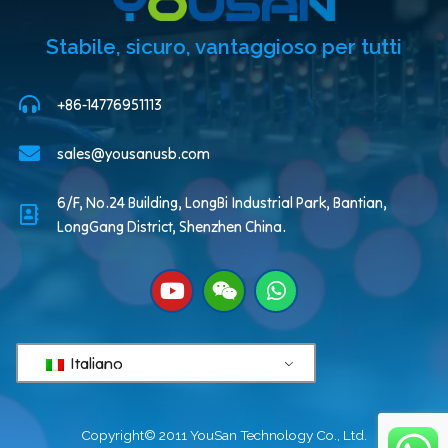
Stabile, sicuro, vantaggioso per tutti
+86-14776951113
sales@yousanusb.com
6/F, No.24 Building, LongBi Industrial Park, Bantian,
LongGang District, Shenzhen China.
Italiano
Copyright© 2011 YouSan Technology Co., Ltd.