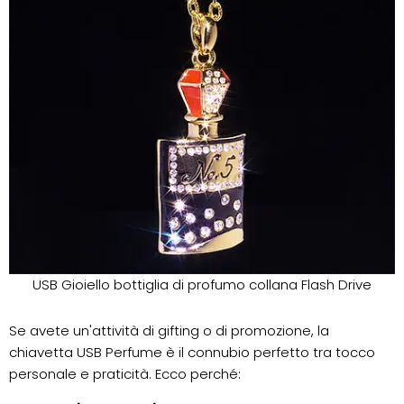
USB Gioiello bottiglia di profumo collana Flash Drive
Se avete un'attività di gifting o di promozione, la
chiavetta USB Perfume è il connubio perfetto tra tocco
personale e praticità. Ecco perché: