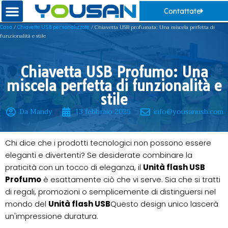
Contattate
/
/ Chiavetta USB profumata: Una miscela perfetta di
Casa
Chiavette USB personalizzate
funzionalità e stile
Chiavetta USB Profumo: Una
miscela perfetta di funzionalità e
stile
Da Mandy
13 febbraio 2025
info@yousanusb.com
Chi dice che i prodotti tecnologici non possono essere
eleganti e divertenti? Se desiderate combinare la
praticità con un tocco di eleganza, il
Unità flash USB
Profumo
è esattamente ciò che vi serve. Sia che si tratti
di regali, promozioni o semplicemente di distinguersi nel
mondo del
Unità flash USB
Questo design unico lascerà
un'impressione duratura.