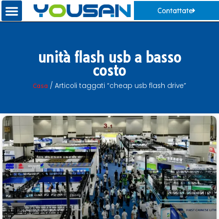
Contattate
unità flash usb a basso
costo
Casa
/ Articoli taggati “cheap usb flash drive”