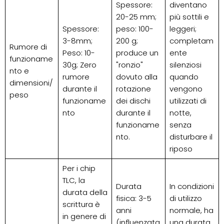
Spessore:
diventano
20-25 mm;
più sottili e
Spessore:
peso: 100-
leggeri;
3-8mm;
200 g;
completam
Rumore di
Peso: 10-
produce un
ente
funzioname
30g; Zero
"ronzio"
silenziosi
nto e
rumore
dovuto alla
quando
dimensioni/
durante il
rotazione
vengono
peso
funzioname
dei dischi
utilizzati di
nto
durante il
notte,
funzioname
senza
nto.
disturbare il
riposo
Per i chip
TLC, la
Durata
In condizioni
durata della
fisica: 3-5
di utilizzo
scrittura è
anni
normale, ha
in genere di
(influenzata
una durata