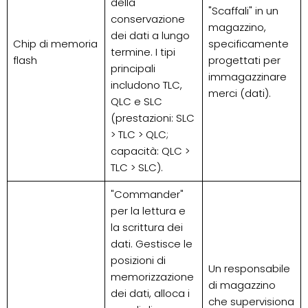
della
"Scaffali" in un
conservazione
magazzino,
dei dati a lungo
Chip di memoria
specificamente
termine. I tipi
flash
progettati per
principali
immagazzinare
includono TLC,
merci (dati).
QLC e SLC
(prestazioni: SLC
> TLC > QLC;
capacità: QLC >
TLC > SLC).
"Commander"
per la lettura e
la scrittura dei
dati. Gestisce le
posizioni di
Un responsabile
memorizzazione
di magazzino
dei dati, alloca i
che supervisiona