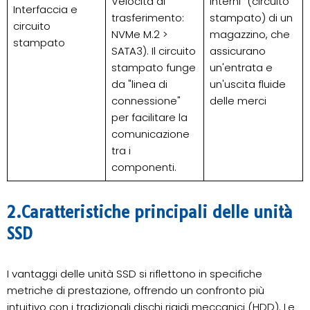
Velocità di
interni" (circuito
Interfaccia e
trasferimento:
stampato) di un
circuito
NVMe M.2 >
magazzino, che
stampato
SATA3). Il circuito
assicurano
stampato funge
un'entrata e
da "linea di
un'uscita fluide
connessione"
delle merci
per facilitare la
comunicazione
tra i
componenti.
2.Caratteristiche principali delle unità
SSD
I vantaggi delle unità SSD si riflettono in specifiche
metriche di prestazione, offrendo un confronto più
intuitivo con i tradizionali dischi rigidi meccanici (HDD). Le