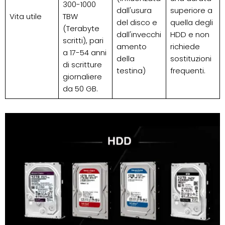
300-1000
dall'usura
superiore a
Vita utile
TBW
del disco e
quella degli
(Terabyte
dall'invecchi
HDD e non
scritti), pari
amento
richiede
a 17-54 anni
della
sostituzioni
di scritture
testina)
frequenti.
giornaliere
da 50 GB.