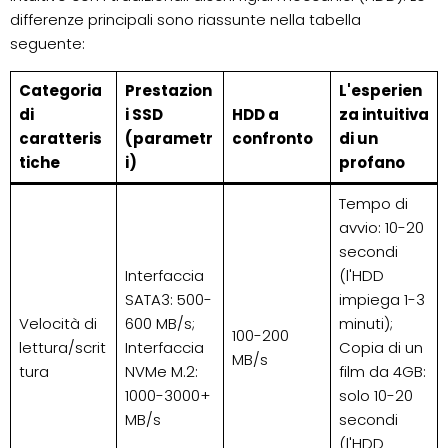
differenze principali sono riassunte nella tabella
seguente:
Categoria
Prestazion
L'esperien
di
i SSD
HDD a
za intuitiva
caratteris
(parametr
confronto
di un
tiche
i)
profano
Tempo di
avvio: 10-20
secondi
Interfaccia
(l'HDD
SATA3: 500-
impiega 1-3
Velocità di
600 MB/s;
minuti);
100-200
lettura/scrit
Interfaccia
Copia di un
MB/s
tura
NVMe M.2:
film da 4GB:
1000-3000+
solo 10-20
MB/s
secondi
(l'HDD