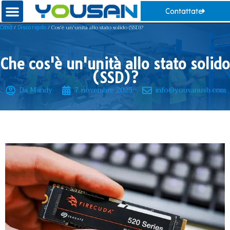
Contattate
/
/ Cos'è un'unità allo stato solido (SSD)?
Casa
Disco rigido
Che cos'è un'unità allo stato solido
(SSD)?
Da Mandy
7 novembre 2025
info@yousanusb.com