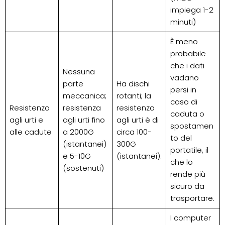
impiega 1-2
minuti)
È meno
probabile
che i dati
Nessuna
vadano
parte
Ha dischi
persi in
meccanica;
rotanti; la
caso di
Resistenza
resistenza
resistenza
caduta o
agli urti e
agli urti fino
agli urti è di
spostamen
alle cadute
a 2000G
circa 100-
to del
(istantanei)
300G
portatile, il
e 5-10G
(istantanei).
che lo
(sostenuti)
rende più
sicuro da
trasportare.
I computer