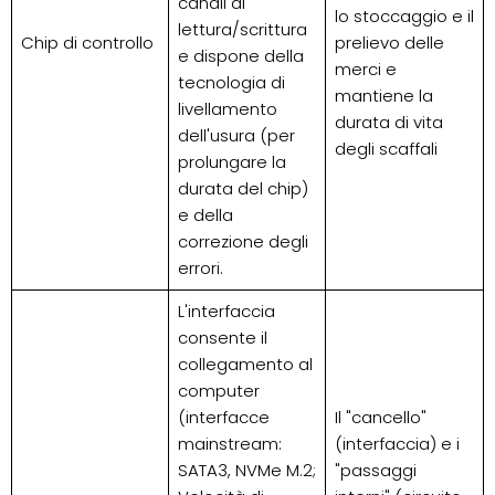
canali di
lo stoccaggio e il
lettura/scrittura
Chip di controllo
prelievo delle
e dispone della
merci e
tecnologia di
mantiene la
livellamento
durata di vita
dell'usura (per
degli scaffali
prolungare la
durata del chip)
e della
correzione degli
errori.
L'interfaccia
consente il
collegamento al
computer
(interfacce
Il "cancello"
mainstream:
(interfaccia) e i
SATA3, NVMe M.2;
"passaggi