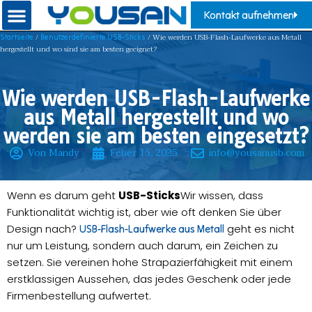
Kontakt aufnehmen
/
/ Wie werden USB-Flash-Laufwerke aus Metall
Startseite
Benutzerdefinierte USB-Sticks
hergestellt und wo sind sie am besten geeignet?
Wie werden USB-Flash-Laufwerke
aus Metall hergestellt und wo
werden sie am besten eingesetzt?
Von Mandy
Feber 15, 2025
info@yousanusb.com
Wenn es darum geht
USB-Sticks
Wir wissen, dass
Funktionalität wichtig ist, aber wie oft denken Sie über
Design nach?
geht es nicht
USB-Flash-Laufwerke aus Metall
nur um Leistung, sondern auch darum, ein Zeichen zu
setzen. Sie vereinen hohe Strapazierfähigkeit mit einem
erstklassigen Aussehen, das jedes Geschenk oder jede
Firmenbestellung aufwertet.