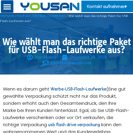
Kontakt aufnehmen
/
/ Wie wählt man das richtige Paket für USB-
Startseite
Kauf von USB-Flash-Laufwerken
Flash-Laufwerke aus?
Wie wählt man das richtige Paket
für USB-Flash-Laufwerke aus?
Von Mandy
Dezember 24, 2024
info@yousanusb.com
Wenn es darum geht
(Eine gut
Werbe-USB-Flash-Laufwerke
gewählte Verpackung schützt nicht nur das Produkt,
sondern erhöht auch den Gesamteindruck, den Ihre
Marke bei Ihren Kunden hinterlässt. Egal, ob Sie USB-Flash-
Laufwerke verschenken oder vor Ort verkaufen, die
richtige Verpackung
kann den
usb flash drive verpackung
wahrgenommenen Wert und das Kundenerlebnis