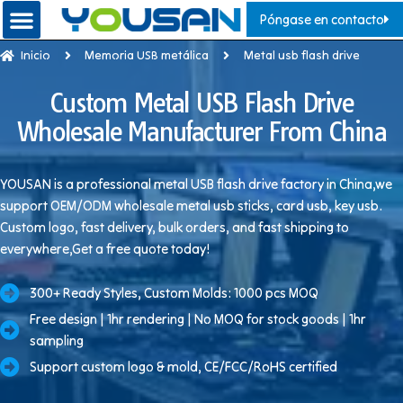
Póngase en contacto
Inicio
Memoria USB metálica
Metal usb flash drive
Custom Metal USB Flash Drive
Wholesale Manufacturer From China
YOUSAN is a professional metal USB flash drive factory in China,we
support OEM/ODM wholesale metal usb sticks, card usb, key usb.
Custom logo, fast delivery, bulk orders, and fast shipping to
everywhere,Get a free quote today!
300+ Ready Styles, Custom Molds: 1000 pcs MOQ
Free design | 1hr rendering | No MOQ for stock goods | 1hr
sampling
Support custom logo & mold, CE/FCC/RoHS certified