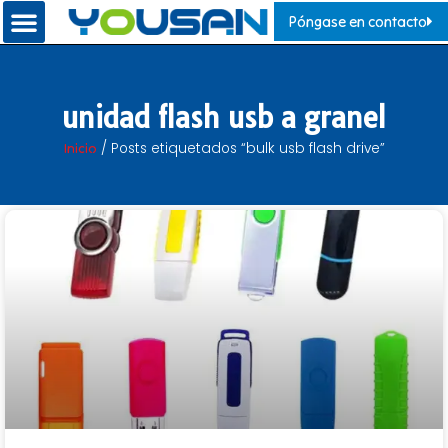
Póngase en contacto
unidad flash usb a granel
Inicio
/ Posts etiquetados “bulk usb flash drive”