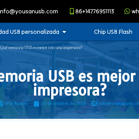
info@yousanusb.com
86+14776951113
wh
dad USB personalizada
Chip USB Flash
¿Qué memoria USB es mejor con una impresora?
moria USB es mejor
impresora?
Por Mandy
31 de octubre de 2024
info@yousanusb.c