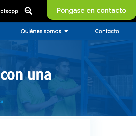
Póngase en contacto
atsapp
Quiénes somos
Contacto
 con una
om