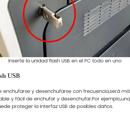
Inserte la unidad flash USB en el PC todo en uno
ash USB
que enchufarse y desenchufarse con frecuencia,será má
able y fácil de enchufar y desenchufar.Por ejemplo,una
uede proteger la interfaz USB de posibles daños.