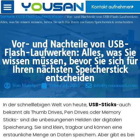
Kontakt aufnehmen
/
/ Vor- und Nachteile von USB-Flash-Laufwerken:
Startseite
USB-Flash-Laufwerk Wissen
Alles, was Sie wissen müssen, bevor Sie sich für Ihren nächsten Speicherstick entscheiden
Vor- und Nachteile von USB-
Flash-Laufwerken: Alles, was Sie
wissen müssen, bevor Sie sich für
Ihren nächsten Speicherstick
entscheiden
Von Mandy
Feber 24, 2025
info@yousanusb.com
In der schnelllebigen Welt von heute,
USB-Sticks
-auch
bekannt als Thumb Drives, Pen Drives oder Memory
Sticks- sind die unbesungenen Helden der digitalen
Speicherung. Sie sind klein, tragbar und können eine
erstaunliche Menge an Daten speichern. Aber gibt es bei