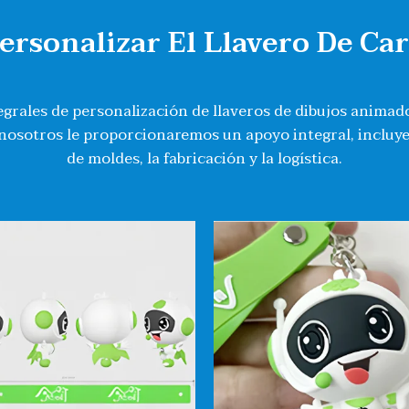
rsonalizar El Llavero De Ca
grales de personalización de llaveros de dibujos animad
 nosotros le proporcionaremos un apoyo integral, incluy
de moldes, la fabricación y la logística.