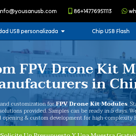
info@yousanusb.com
86+14776951113
wh
dad USB personalizada
Chip USB Flash
om FPV Drone Kit M
anufacturers in Chi
 and customization for
FPV Drone Kit Modules
. S
 solutions provided. Samples can be ready in 5 days. 
d opening & custom development for high-complexity 
Solicite Un Presupuesto Y Una Muestra Gratui