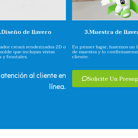
.Diseño de llavero
3.Muestra de llave
ñador creará renderizados 2D o
En primer lugar, haremos un l
molde que incluyan vistas
de muestra y lo confirmaremo
s y frontales.
cliente.
 atención al cliente en
Solicite Un Presu
línea.