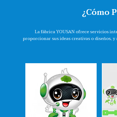
¿Cómo Pe
La fábrica YOUSAN ofrece servicios inte
proporcionar sus ideas creativas o diseños, y