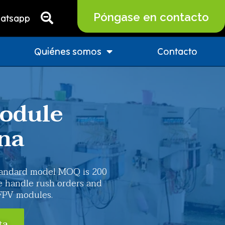
Póngase en contacto
atsapp
Quiénes somos
Contacto
odule
na
tandard model MOQ is 200
We handle rush orders and
FPV modules.
ta